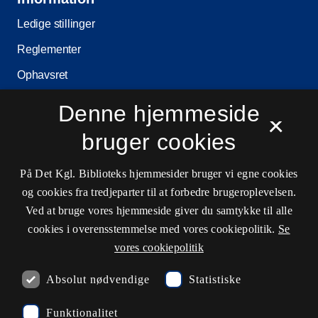
Ledige stillinger
Reglementer
Ophavsret
Privatlivs- og persondatapolitik
Denne hjemmeside
×
Tilgængelighedserklæring
bruger cookies
Driftstatus
På Det Kgl. Biblioteks hjemmesider bruger vi egne cookies
Cookieindstillinger
og cookies fra tredjeparter til at forbedre brugeroplevelsen.
Ved at bruge vores hjemmeside giver du samtykke til alle
cookies i overensstemmelse med vores cookiepolitik.
Se
Kontaktinformationer
vores cookiepolitik
Absolut nødvendige
Statistiske
undervisning@kb.dk
Funktionalitet