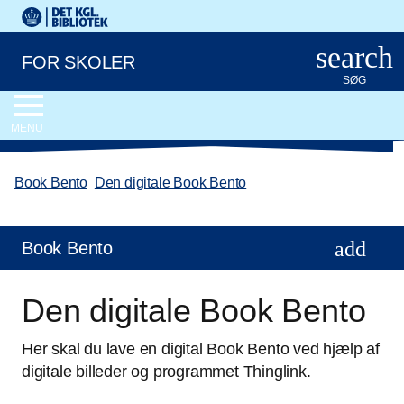
Gå til hovedindholdet
Det Kongelige Biblioteks logo. Gå til Det Kongelige Bibliote
search
FOR SKOLER
SØG
MENU
Book Bento
/
Den digitale Book Bento
Book Bento
Den digitale Book Bento
Her skal du lave en digital Book Bento ved hjælp af
digitale billeder og programmet Thinglink.