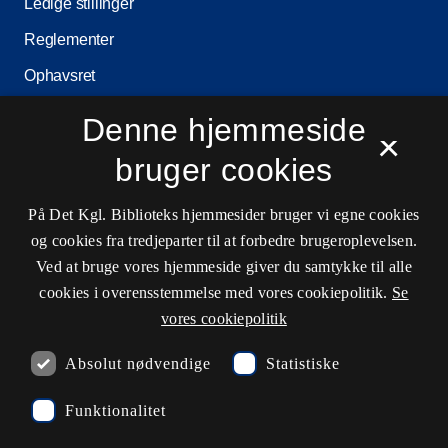
Ledige stillinger
Reglementer
Ophavsret
Privatlivs- og persondatapolitik
Denne hjemmeside
×
Tilgængelighedserklæring
bruger cookies
Driftstatus
På Det Kgl. Biblioteks hjemmesider bruger vi egne cookies
Cookieindstillinger
og cookies fra tredjeparter til at forbedre brugeroplevelsen.
Ved at bruge vores hjemmeside giver du samtykke til alle
cookies i overensstemmelse med vores cookiepolitik.
Se
Kontaktinformationer
vores cookiepolitik
Absolut nødvendige
Statistiske
undervisning@kb.dk
Funktionalitet
3347 4747