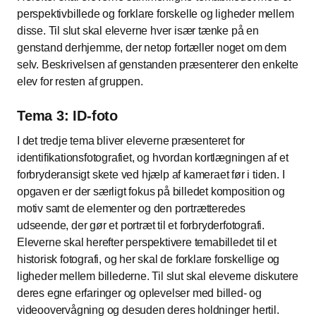
perspektivbillede og forklare forskelle og ligheder mellem
disse. Til slut skal eleverne hver især tænke på en
genstand derhjemme, der netop fortæller noget om dem
selv. Beskrivelsen af genstanden præsenterer den enkelte
elev for resten af gruppen.
Tema 3: ID-foto
I det tredje tema bliver eleverne præsenteret for
identifikationsfotografiet, og hvordan kortlægningen af et
forbryderansigt skete ved hjælp af kameraet før i tiden. I
opgaven er der særligt fokus på billedet komposition og
motiv samt de elementer og den portrætteredes
udseende, der gør et portræt til et forbryderfotografi.
Eleverne skal herefter perspektivere temabilledet til et
historisk fotografi, og her skal de forklare forskellige og
ligheder mellem billederne. Til slut skal eleverne diskutere
deres egne erfaringer og oplevelser med billed- og
videoovervågning og desuden deres holdninger hertil.