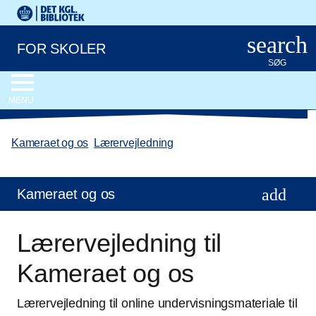
Gå til hovedindholdet
Det Kongelige Biblioteks logo. Gå til Det Kongelige Bibliote
search
FOR SKOLER
SØG
MENU
Kameraet og os
/
Lærervejledning
Kameraet og os
Lærervejledning til
Kameraet og os
Lærervejledning til online undervisningsmateriale til