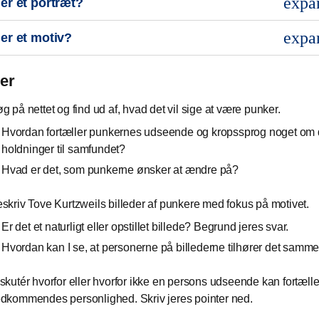
expa
er et portræt?
expa
er et motiv?
er
g på nettet og find ud af, hvad det vil sige at være punker.
Hvordan fortæller punkernes udseende og kropssprog noget om 
holdninger til samfundet?
Hvad er det, som punkerne ønsker at ændre på?
skriv Tove Kurtzweils billeder af punkere med fokus på motivet.
Er det et naturligt eller opstillet billede? Begrund jeres svar.
Hvordan kan I se, at personerne på billederne tilhører det samm
skutér hvorfor eller hvorfor ikke en persons udseende kan fortæll
dkommendes personlighed. Skriv jeres pointer ned.