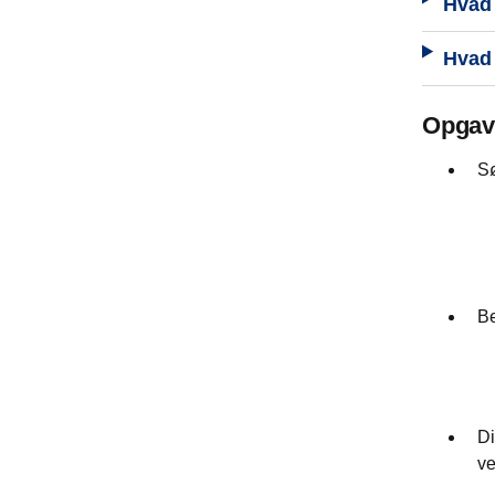
Hvad 
Hvad 
Opgav
Sø
Be
Di
ve