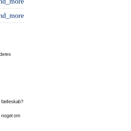
nd_more
nd_more
deres
e fælleskab?
e noget om