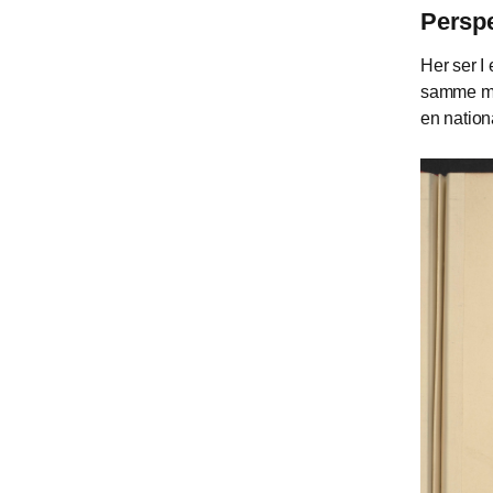
Perspe
Her ser I
samme må
en nation