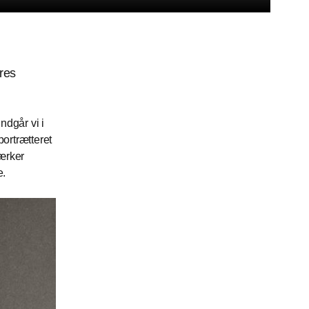
res
ndgår vi i
portrætteret
værker
e.