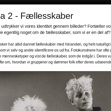
a 2 - Fællesskaber
udtrykker vi vores identitet gennem billeder? Fortæller vo
 egentlig noget om de fællesskaber, som vi er en del af?
ker har altid dannet fælleskaber med hinanden, og helt naturligt i
som vi selv og andre identificere os ud fra. Fotokunstnere har ofte 
ge mennesketyper og vist de fælleskaber, som de indgår i. Deres 
fte om, hvordan vi grupperer og dømmer folk efter deres udseend