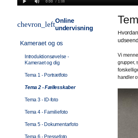
Tem
Online
chevron_left
undervisning
Hvordan 
udseende
Kameraet og os
Vi mennes
Introduktionsøvelse -
grupper, 
Kameraet og dig
forskelli
Tema 1 - Portrætfoto
handler o
Tema 2 - Fællesskaber
Tema 3 - ID-foto
Tema 4 - Familiefoto
Tema 5 - Dokumentarfoto
Tema 6 - Pressefoto