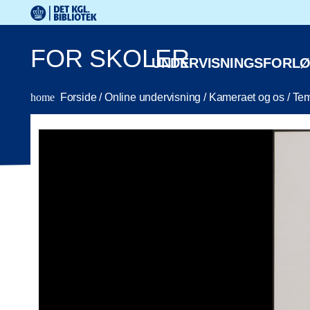
Gå til hovedindholdet
Det Kongelige Biblioteks logo. Gå til Det Kongelige Bibli
FOR SKOLER
UNDERVISNINGSFORL
home
Forside
/
Online undervisning
/
Kameraet og os
/
Tem