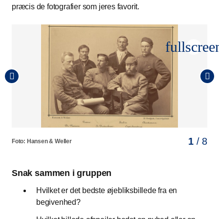
præcis de fotografier som jeres favorit.
fullscree
1
2
3
4
5
6
7
8
/ 8
/ 8
/ 8
/ 8
/ 8
/ 8
/ 8
/ 8
Foto: Hansen & Weller
Foto: Holger Damgaard
Foto: Søren Christian Henriksen
Foto: Erik Petersen
Foto: Sisse Jarner
Foto: Marie Hald
Foto: Jacob Ehrbahn
Foto: Sigrid Nygaard
Snak sammen i gruppen
Hvilket er det bedste øjebliksbillede fra en
begivenhed?