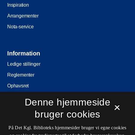
Inspiration
Arrangementer
Nota-service
Information
Ledige stillinger
Reglementer
Ophavsret
Privatlivs- og persondatapolitik
Denne hjemmeside
×
Tilgængelighedserklæring
bruger cookies
Driftstatus
På Det Kgl. Biblioteks hjemmesider bruger vi egne cookies
Cookieindstillinger