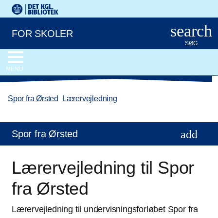
Gå til hovedindholdet
Det Kongelige Biblioteks logo. Gå til Det Kongelige Bibliote
search
FOR SKOLER
SØG
MENU
Spor fra Ørsted
/
Lærervejledning
Spor fra Ørsted
Lærervejledning til Spor
fra Ørsted
Lærervejledning til undervisningsforløbet Spor fra