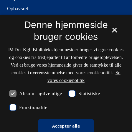
Ophavsret
Privatlivs- og persondatapolitik
Denne hjemmeside
×
Tilgængelighedserklæring
bruger cookies
Driftstatus
På Det Kgl. Biblioteks hjemmesider bruger vi egne cookies
Cookieindstillinger
og cookies fra tredjeparter til at forbedre brugeroplevelsen.
Ved at bruge vores hjemmeside giver du samtykke til alle
cookies i overensstemmelse med vores cookiepolitik.
Se
Kontaktinformationer
vores cookiepolitik
Absolut nødvendige
Statistiske
undervisning@kb.dk
Funktionalitet
3347 4747
Nyhedsbrev
Accepter alle
EAN: 5798000795297